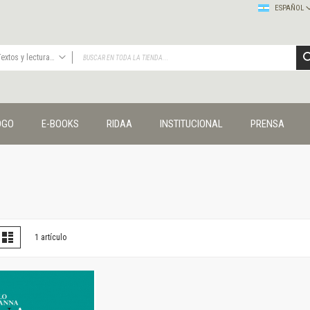
ESPAÑOL
Textos y lecturas en ciencias sociales
TODAS
Publicaciones
OGO
E-BOOKS
RIDAA
INSTITUCIONAL
PRENSA
Editorial
Colecciones
Administración y economía
Coedición UNQ / Clacso
Coedición UNQ / UNC
Comunicación y cultura
Crímenes y violencias
er
la
Lista
1
artículo
omo
Cuadernos universitarios
Derechos humanos
Ediciones especiales
Géneros