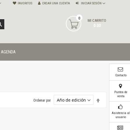
FAVORITOS
CREAR UNA CUENTA
INICIAR SESIÓN
0
MI CARRITO
BUSCAR
0.00
AGENDA
Contacto
Puntos de
venta
Establecer
Ordenar por
dirección
descendente
Asistencia al
usuario