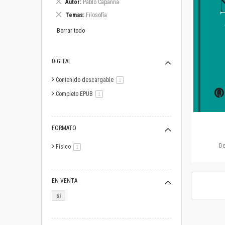
Eliminar
Autor
Pablo Capanna
este
Eliminar
Temas
Filosofía
artículo
este
artículo
Borrar todo
DIGITAL
Contenido descargable
artículo
1
Completo EPUB
artículo
1
FORMATO
D
Físico
artículo
1
EN VENTA
si