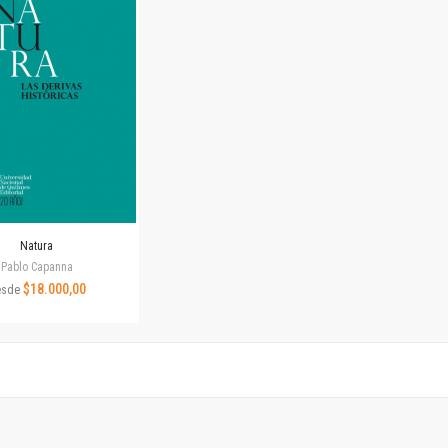
Horizontes en las artes
La ideología argentina y latinoamericana
Las ciudades y las ideas
Serie Nuevas aproximaciones
Serie Clásicos latinoamericanos
Medios&redes
Música y ciencia
Serie Arte sonoro
Nuevos enfoques en ciencia y tecnología
Sociedad-tecnología-ciencia
Natura
Serie digital
Pablo Capanna
Territorio y acumulación: conflictividades y alternativas
$18.000,00
esde
Textos y lecturas en ciencias sociales
Serie Punto de encuentros
Publicaciones periódicas
Prismas
Redes
Revista de Ciencias Sociales. Primera época