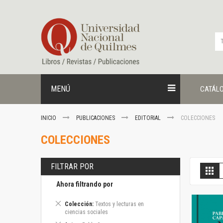
Ir
al
contenido
MENÚ
CATÁL
INICIO
PUBLICACIONES
EDITORIAL
COLECCIONES
COLECCIONES
FILTRAR POR
V
Gril
c
Ahora filtrando por
Eliminar
Colección
Textos y lecturas en
este
ciencias sociales
artículo