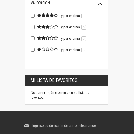
VALORACIÓN
y por encima
0
y por encima
0
y por encima
0
y por encima
0
MI LISTA DE FAVORITOS
No tiene ningún elemento en su lista de
favoritos.
Suscríbase
al
boletín