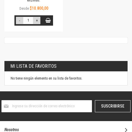
enzimas.
$10.800,00
Desde
-
+
MI LISTA DE FAVORITOS
No tiene ningún elemento en su lista de favoritos.
Suscríbase
SUSCRIBIRSE
al
boletín
informativo:
Nosotros