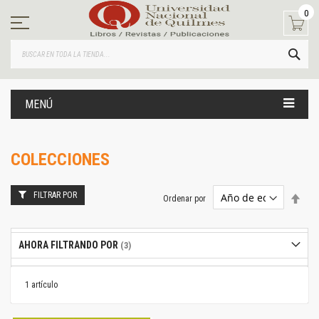
Ir
0
al
contenido
BUS
MENÚ
COLECCIONES
FILTRAR POR
Estab
Ordenar por
dire
desc
AHORA FILTRANDO POR
1
artículo