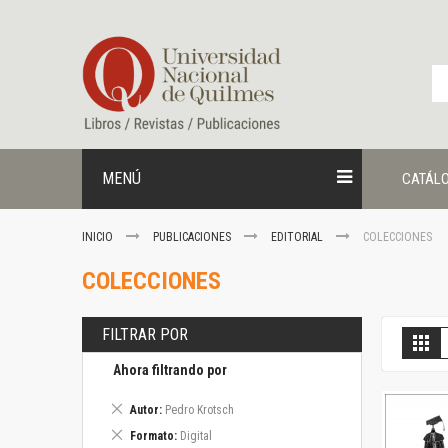
Ir
al
contenido
MENÚ
CATÁL
INICIO
PUBLICACIONES
EDITORIAL
COLECCIONES
COLECCIONES
FILTRAR POR
V
Gril
c
Ahora filtrando por
Eliminar
Autor
Pedro Krotsch
este
Eliminar
Formato
Digital
artículo