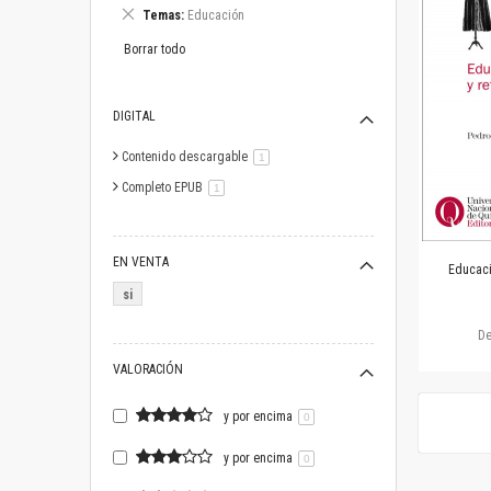
este
Eliminar
Temas
Educación
artículo
este
artículo
Borrar todo
DIGITAL
Contenido descargable
artículo
1
Completo EPUB
artículo
1
EN VENTA
Educaci
si
D
VALORACIÓN
y por encima
0
y por encima
0