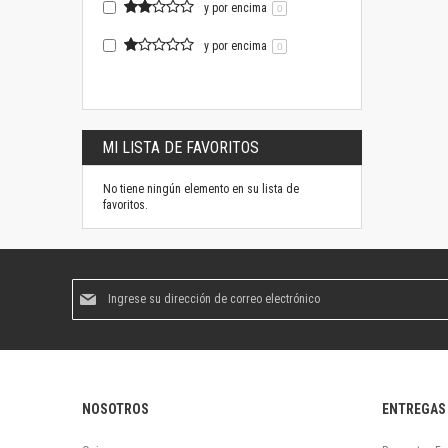
y por encima
0
y por encima
0
MI LISTA DE FAVORITOS
No tiene ningún elemento en su lista de
favoritos.
Suscríbase
al
boletín
informativo:
NOSOTROS
ENTREGAS