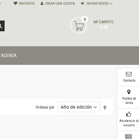
FAVORITOS
CREAR UNA CUENTA
INICIAR SESIÓN
0
MI CARRITO
BUSCAR
0.00
AGENDA
Contacto
Puntos de
venta
Establecer
Ordenar por
dirección
descendente
Asistencia al
usuario