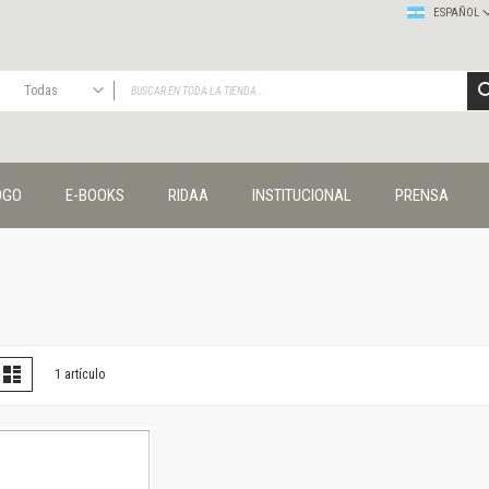
ESPAÑOL
Todas
TODAS
Publicaciones
OGO
E-BOOKS
RIDAA
INSTITUCIONAL
PRENSA
Editorial
Colecciones
Administración y economía
Coedición UNQ / Clacso
Coedición UNQ / UNC
Comunicación y cultura
Crímenes y violencias
er
la
Lista
1
artículo
omo
Cuadernos universitarios
Derechos humanos
Ediciones especiales
Géneros