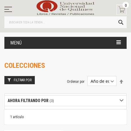
Ir
0
al
contenido
BUS
MENÚ
COLECCIONES
FILTRAR POR
Estab
Ordenar por
dire
desc
AHORA FILTRANDO POR
1
artículo