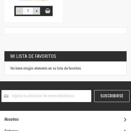
-
+
MI LISTA DE FAVORITOS
No tiene ningún elemento en su lista de favoritos.
Suscríbase
SUSCRIBIRSE
al
boletín
informativo:
Nosotros