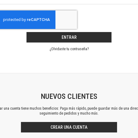
Horizontes en las artes
La ideología argentina y latinoamericana
Las ciudades y las ideas
Serie Nuevas aproximaciones
Serie Clásicos latinoamericanos
ENTRAR
Medios&redes
Música y ciencia
¿Olvidaste tu contraseña?
Serie Arte sonoro
Nuevos enfoques en ciencia y tecnología
Sociedad-tecnología-ciencia
Serie digital
Territorio y acumulación: conflictividades y alternativas
Textos y lecturas en ciencias sociales
NUEVOS CLIENTES
Serie Punto de encuentros
ear una cuenta tiene muchos beneficios: Paga más rápido, puede guardar más de una direc
Publicaciones periódicas
seguimiento de pedidos y mucho más.
Prismas
Redes
CREAR UNA CUENTA
Revista de Ciencias Sociales. Primera época