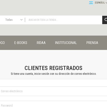
ESPAÑOL
Todas
TODAS
Publicaciones
OGO
E-BOOKS
RIDAA
INSTITUCIONAL
PRENSA
Editorial
Colecciones
Administración y economía
Coedición UNQ / Clacso
Coedición UNQ / UNC
CLIENTES REGISTRADOS
Comunicación y cultura
Si tiene una cuenta, inicie sesión con su dirección de correo electrónico.
Crímenes y violencias
Cuadernos universitarios
Derechos humanos
Ediciones especiales
Géneros