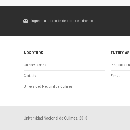
Suscríbase
al
boletín
informativo:
NOSOTROS
ENTREGAS
Quienes somos
Preguntas Fr
Contacto
Envios
Universidad Nacional de Quilmes
Universidad Nacional de Quilmes, 2018