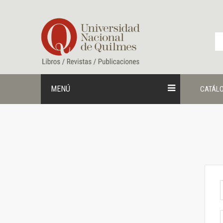
Ir
al
contenido
MENÚ
CATÁL