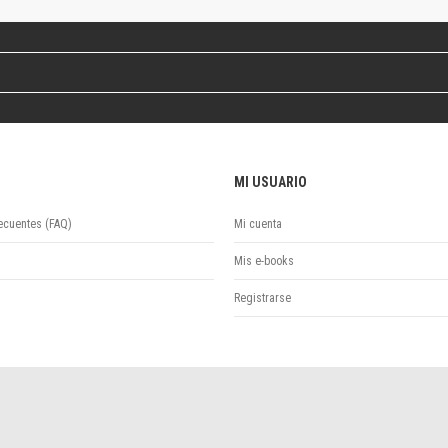
Revista de Ciencias Sociales. Segunda época
Fondo editorial
Biomedicina
Coediciones
Jornadas académicas
La ideología argentina
Libros de arte
MI USUARIO
Otros títulos
Textos para la enseñanza universitaria
ecuentes (FAQ)
Mi cuenta
Intersecciones
Convergencia. Entre memoria y sociedad
Mis e-books
Filosofía y ciencia
Registrarse
Política
Serie Clásica
Serie Contemporánea
Unidad de Publicaciones del Departamento de Ciencia y Tecnología
Colecciones
Universidad Virtual de Quilmes