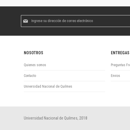
Suscríbase
al
boletín
informativo:
NOSOTROS
ENTREGAS
Quienes somos
Preguntas Fr
Contacto
Envios
Universidad Nacional de Quilmes
Universidad Nacional de Quilmes, 2018