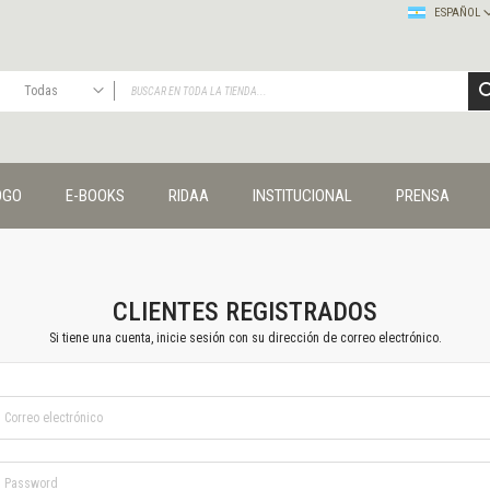
ESPAÑOL
Todas
TODAS
Publicaciones
OGO
E-BOOKS
RIDAA
INSTITUCIONAL
PRENSA
Editorial
Colecciones
Administración y economía
Coedición UNQ / Clacso
Coedición UNQ / UNC
CLIENTES REGISTRADOS
Comunicación y cultura
Si tiene una cuenta, inicie sesión con su dirección de correo electrónico.
Crímenes y violencias
Cuadernos universitarios
Derechos humanos
Ediciones especiales
Géneros