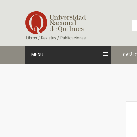
Ir
al
contenido
MENÚ
CATÁL