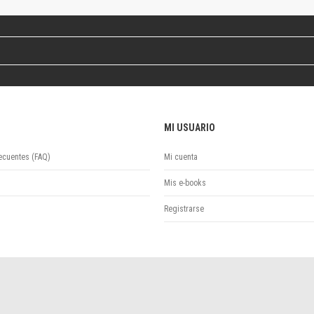
Revista de Ciencias Sociales. Segunda época
Fondo editorial
Biomedicina
Coediciones
Jornadas académicas
La ideología argentina
Libros de arte
MI USUARIO
Otros títulos
Textos para la enseñanza universitaria
ecuentes (FAQ)
Mi cuenta
Intersecciones
Convergencia. Entre memoria y sociedad
Mis e-books
Filosofía y ciencia
Registrarse
Política
Serie Clásica
Serie Contemporánea
Unidad de Publicaciones del Departamento de Ciencia y Tecnología
Colecciones
Universidad Virtual de Quilmes