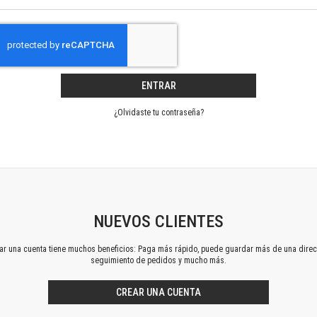
Horizontes en las artes
La ideología argentina y latinoamericana
Las ciudades y las ideas
Serie Nuevas aproximaciones
Serie Clásicos latinoamericanos
ENTRAR
Medios&redes
Música y ciencia
¿Olvidaste tu contraseña?
Serie Arte sonoro
Nuevos enfoques en ciencia y tecnología
Sociedad-tecnología-ciencia
Serie digital
Territorio y acumulación: conflictividades y alternativas
Textos y lecturas en ciencias sociales
NUEVOS CLIENTES
Serie Punto de encuentros
ear una cuenta tiene muchos beneficios: Paga más rápido, puede guardar más de una direc
Publicaciones periódicas
seguimiento de pedidos y mucho más.
Prismas
Redes
CREAR UNA CUENTA
Revista de Ciencias Sociales. Primera época