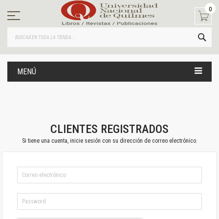
Ir
0
al
contenido
BUS
MENÚ
CLIENTES REGISTRADOS
Si tiene una cuenta, inicie sesión con su dirección de correo electrónico.