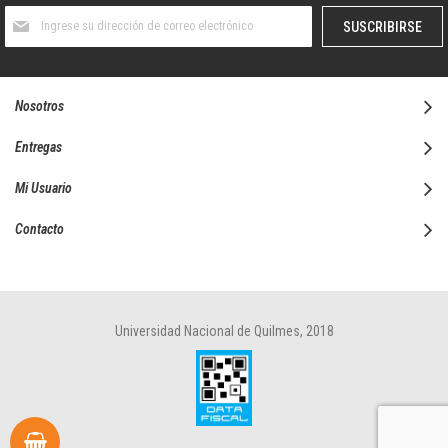
Suscríbase
SUSCRIBIRSE
al
boletín
informativo:
Nosotros
Entregas
Mi Usuario
Contacto
Universidad Nacional de Quilmes, 2018