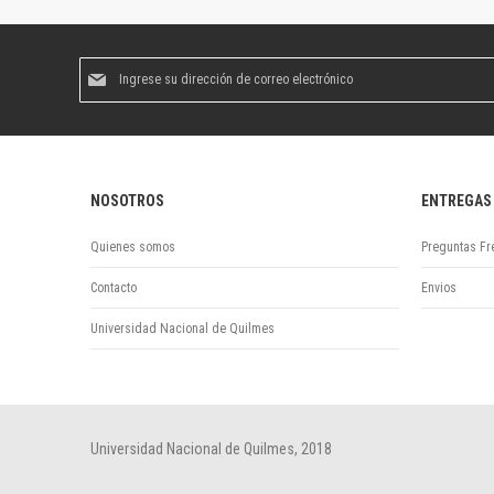
Suscríbase
al
boletín
informativo:
NOSOTROS
ENTREGAS
Quienes somos
Preguntas Fr
Contacto
Envios
Universidad Nacional de Quilmes
Universidad Nacional de Quilmes, 2018