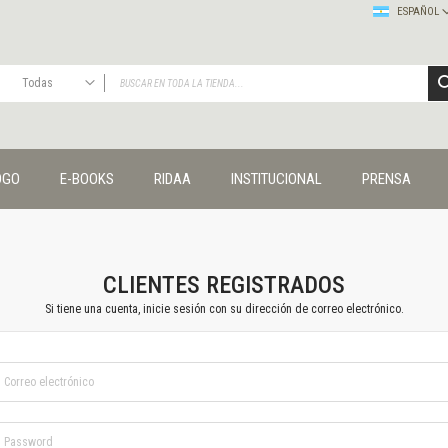
ESPAÑOL
Todas
TODAS
Publicaciones
OGO
E-BOOKS
RIDAA
INSTITUCIONAL
PRENSA
Editorial
Colecciones
Administración y economía
Coedición UNQ / Clacso
Coedición UNQ / UNC
CLIENTES REGISTRADOS
Comunicación y cultura
Si tiene una cuenta, inicie sesión con su dirección de correo electrónico.
Crímenes y violencias
Cuadernos universitarios
Derechos humanos
Ediciones especiales
Géneros