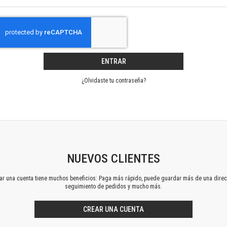
Horizontes en las artes
La ideología argentina y latinoamericana
Las ciudades y las ideas
Serie Nuevas aproximaciones
Serie Clásicos latinoamericanos
ENTRAR
Medios&redes
Música y ciencia
¿Olvidaste tu contraseña?
Serie Arte sonoro
Nuevos enfoques en ciencia y tecnología
Sociedad-tecnología-ciencia
Serie digital
Territorio y acumulación: conflictividades y alternativas
Textos y lecturas en ciencias sociales
NUEVOS CLIENTES
Serie Punto de encuentros
ear una cuenta tiene muchos beneficios: Paga más rápido, puede guardar más de una direc
Publicaciones periódicas
seguimiento de pedidos y mucho más.
Prismas
Redes
CREAR UNA CUENTA
Revista de Ciencias Sociales. Primera época