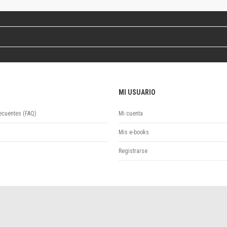
Revista de Ciencias Sociales. Segunda época
Fondo editorial
Biomedicina
Coediciones
Jornadas académicas
La ideología argentina
Libros de arte
MI USUARIO
Otros títulos
Textos para la enseñanza universitaria
ecuentes (FAQ)
Mi cuenta
Intersecciones
Convergencia. Entre memoria y sociedad
Mis e-books
Filosofía y ciencia
Registrarse
Política
Serie Clásica
Serie Contemporánea
Unidad de Publicaciones del Departamento de Ciencia y Tecnología
Colecciones
Universidad Virtual de Quilmes