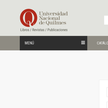
Ir
al
contenido
MENÚ
CATÁL