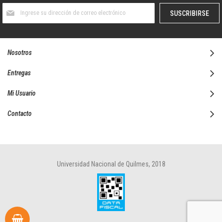
Suscríbase
SUSCRIBIRSE
al
boletín
informativo:
Nosotros
Entregas
Mi Usuario
Contacto
Universidad Nacional de Quilmes, 2018