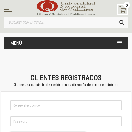
Ir
0
al
contenido
BUS
MENÚ
CLIENTES REGISTRADOS
Si tiene una cuenta, inicie sesión con su dirección de correo electrónico.