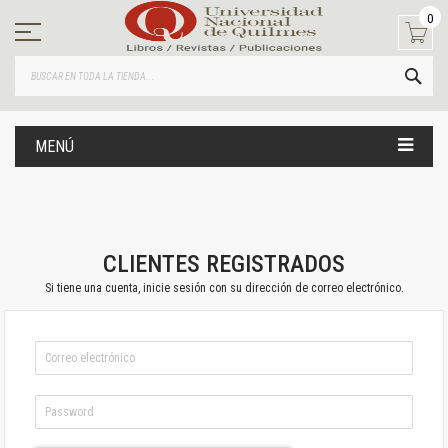
Ir
0
al
contenido
BUS
MENÚ
CLIENTES REGISTRADOS
Si tiene una cuenta, inicie sesión con su dirección de correo electrónico.