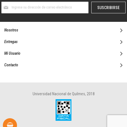
Suscríbase
SUSCRIBIRSE
al
boletín
informativo:
Nosotros
Entregas
Mi Usuario
Contacto
Universidad Nacional de Quilmes, 2018