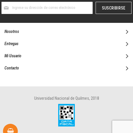
Suscríbase
SUSCRIBIRSE
al
boletín
informativo:
Nosotros
Entregas
Mi Usuario
Contacto
Universidad Nacional de Quilmes, 2018