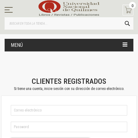
Ir
0
al
contenido
BUS
MENÚ
CLIENTES REGISTRADOS
Si tiene una cuenta, inicie sesión con su dirección de correo electrónico.