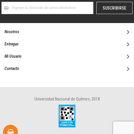
Suscríbase
SUSCRIBIRSE
al
boletín
informativo:
Nosotros
Entregas
Mi Usuario
Contacto
Universidad Nacional de Quilmes, 2018