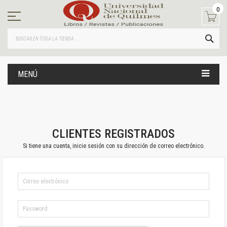
Ir
0
al
contenido
BUS
MENÚ
CLIENTES REGISTRADOS
Si tiene una cuenta, inicie sesión con su dirección de correo electrónico.