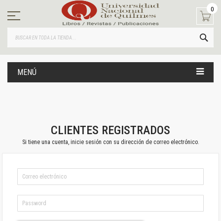
Ir
0
al
contenido
BUS
MENÚ
CLIENTES REGISTRADOS
Si tiene una cuenta, inicie sesión con su dirección de correo electrónico.