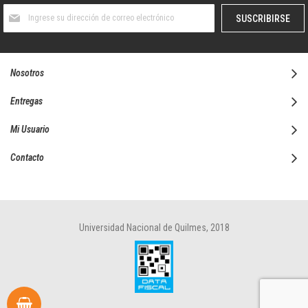
Suscríbase
SUSCRIBIRSE
al
boletín
informativo:
Nosotros
Entregas
Mi Usuario
Contacto
Universidad Nacional de Quilmes, 2018