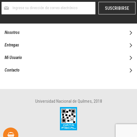
Suscríbase
SUSCRIBIRSE
al
boletín
informativo:
Nosotros
Entregas
Mi Usuario
Contacto
Universidad Nacional de Quilmes, 2018