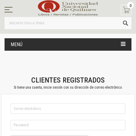
Ir
0
al
contenido
BUS
MENÚ
CLIENTES REGISTRADOS
Si tiene una cuenta, inicie sesión con su dirección de correo electrónico.