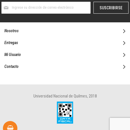
Suscríbase
SUSCRIBIRSE
al
boletín
informativo:
Nosotros
Entregas
Mi Usuario
Contacto
Universidad Nacional de Quilmes, 2018