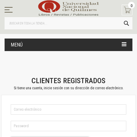
Ir
0
al
contenido
BUS
MENÚ
CLIENTES REGISTRADOS
Si tiene una cuenta, inicie sesión con su dirección de correo electrónico.