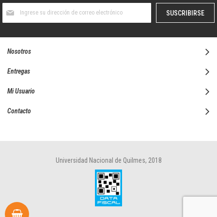
Suscríbase
SUSCRIBIRSE
al
boletín
informativo:
Nosotros
Entregas
Mi Usuario
Contacto
Universidad Nacional de Quilmes, 2018