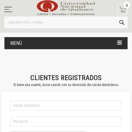
Ir
0
al
contenido
BUS
MENÚ
CLIENTES REGISTRADOS
Si tiene una cuenta, inicie sesión con su dirección de correo electrónico.