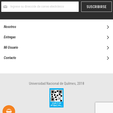
Suscríbase
SUSCRIBIRSE
al
boletín
informativo:
Nosotros
Entregas
Mi Usuario
Contacto
Universidad Nacional de Quilmes, 2018