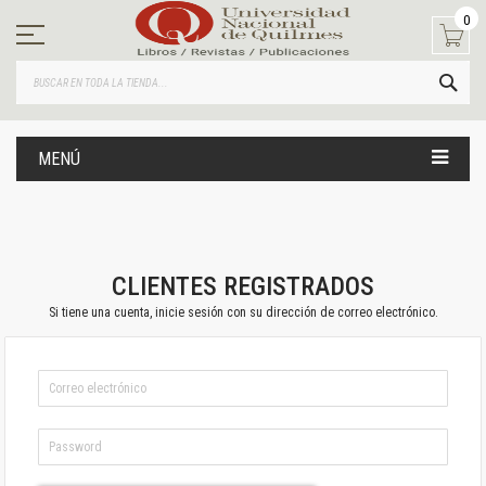
Ir
0
al
contenido
BUS
MENÚ
CLIENTES REGISTRADOS
Si tiene una cuenta, inicie sesión con su dirección de correo electrónico.