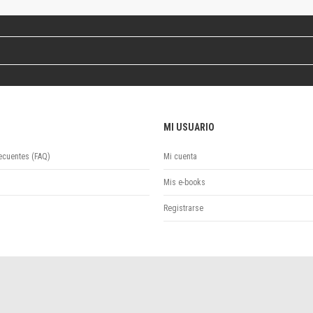
Revista de Ciencias Sociales. Segunda época
Fondo editorial
Biomedicina
Coediciones
Jornadas académicas
La ideología argentina
Libros de arte
MI USUARIO
Otros títulos
Textos para la enseñanza universitaria
ecuentes (FAQ)
Mi cuenta
Intersecciones
Convergencia. Entre memoria y sociedad
Mis e-books
Filosofía y ciencia
Registrarse
Política
Serie Clásica
Serie Contemporánea
Unidad de Publicaciones del Departamento de Ciencia y Tecnología
Colecciones
Universidad Virtual de Quilmes