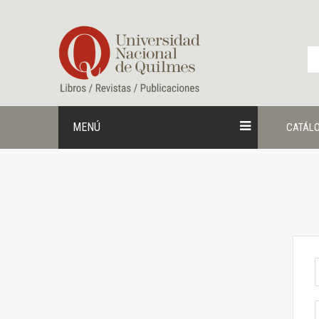
Ir
al
contenido
MENÚ
CATÁL