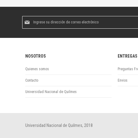
Suscríbase
al
boletín
informativo:
NOSOTROS
ENTREGAS
Quienes somos
Preguntas Fr
Contacto
Envios
Universidad Nacional de Quilmes
Universidad Nacional de Quilmes, 2018