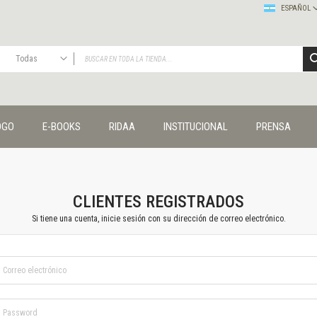
ESPAÑOL
Todas
TODAS
Publicaciones
OGO
E-BOOKS
RIDAA
INSTITUCIONAL
PRENSA
Editorial
Colecciones
Administración y economía
Coedición UNQ / Clacso
Coedición UNQ / UNC
CLIENTES REGISTRADOS
Comunicación y cultura
Si tiene una cuenta, inicie sesión con su dirección de correo electrónico.
Crímenes y violencias
Cuadernos universitarios
Derechos humanos
Ediciones especiales
Géneros