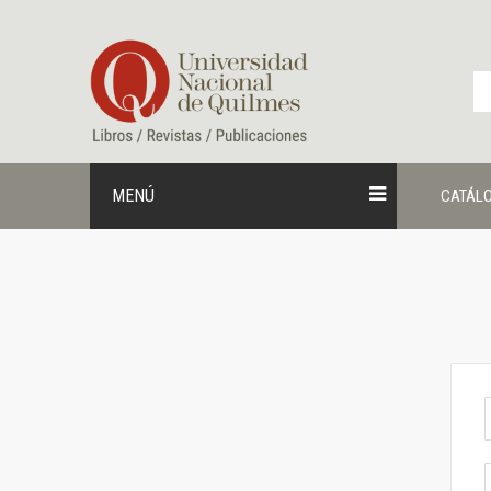
Ir
al
contenido
MENÚ
CATÁL