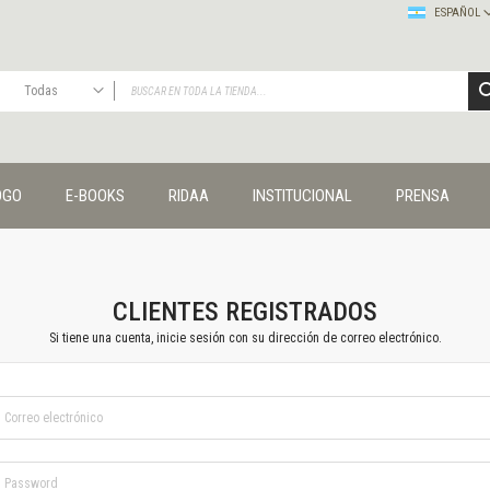
ESPAÑOL
Todas
TODAS
Publicaciones
OGO
E-BOOKS
RIDAA
INSTITUCIONAL
PRENSA
Editorial
Colecciones
Administración y economía
Coedición UNQ / Clacso
Coedición UNQ / UNC
CLIENTES REGISTRADOS
Comunicación y cultura
Si tiene una cuenta, inicie sesión con su dirección de correo electrónico.
Crímenes y violencias
Cuadernos universitarios
Derechos humanos
Ediciones especiales
Géneros