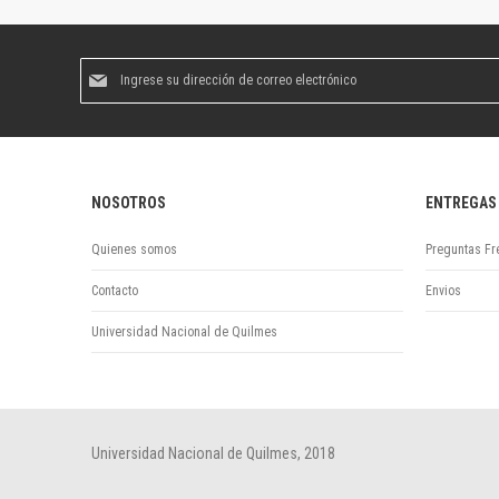
Suscríbase
al
boletín
informativo:
NOSOTROS
ENTREGAS
Quienes somos
Preguntas Fr
Contacto
Envios
Universidad Nacional de Quilmes
Universidad Nacional de Quilmes, 2018