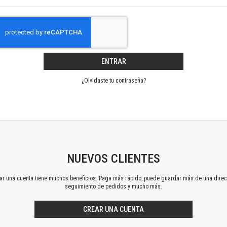
Horizontes en las artes
La ideología argentina y latinoamericana
Las ciudades y las ideas
Serie Nuevas aproximaciones
Serie Clásicos latinoamericanos
ENTRAR
Medios&redes
Música y ciencia
¿Olvidaste tu contraseña?
Serie Arte sonoro
Nuevos enfoques en ciencia y tecnología
Sociedad-tecnología-ciencia
Serie digital
Territorio y acumulación: conflictividades y alternativas
Textos y lecturas en ciencias sociales
NUEVOS CLIENTES
Serie Punto de encuentros
ear una cuenta tiene muchos beneficios: Paga más rápido, puede guardar más de una direc
Publicaciones periódicas
seguimiento de pedidos y mucho más.
Prismas
Redes
CREAR UNA CUENTA
Revista de Ciencias Sociales. Primera época