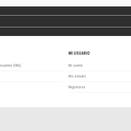
Revista de Ciencias Sociales. Segunda época
Fondo editorial
Biomedicina
Coediciones
Jornadas académicas
La ideología argentina
Libros de arte
MI USUARIO
Otros títulos
Textos para la enseñanza universitaria
ecuentes (FAQ)
Mi cuenta
Intersecciones
Convergencia. Entre memoria y sociedad
Mis e-books
Filosofía y ciencia
Registrarse
Política
Serie Clásica
Serie Contemporánea
Unidad de Publicaciones del Departamento de Ciencia y Tecnología
Colecciones
Universidad Virtual de Quilmes