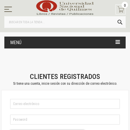
Ir
0
al
contenido
BUS
MENÚ
CLIENTES REGISTRADOS
Si tiene una cuenta, inicie sesión con su dirección de correo electrónico.