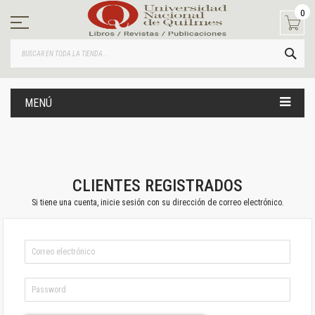
Ir
0
al
contenido
BUS
MENÚ
CLIENTES REGISTRADOS
Si tiene una cuenta, inicie sesión con su dirección de correo electrónico.