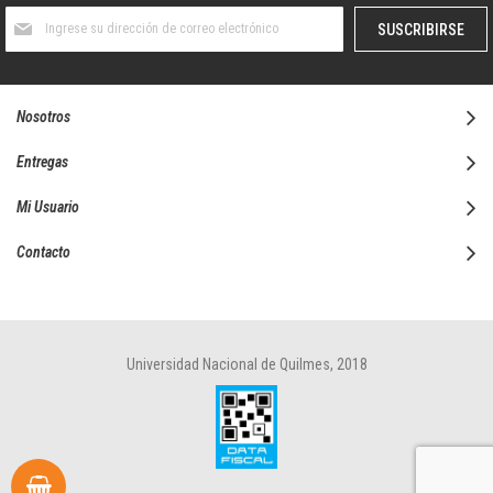
Suscríbase
SUSCRIBIRSE
al
boletín
informativo:
Nosotros
Entregas
Mi Usuario
Contacto
Universidad Nacional de Quilmes, 2018