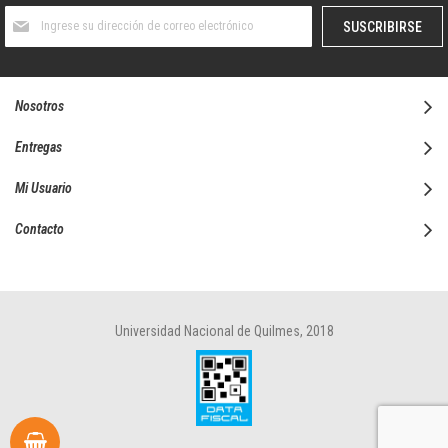
Suscríbase
SUSCRIBIRSE
al
boletín
informativo:
Nosotros
Entregas
Mi Usuario
Contacto
Universidad Nacional de Quilmes, 2018