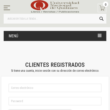
Ir
0
al
contenido
BUS
MENÚ
CLIENTES REGISTRADOS
Si tiene una cuenta, inicie sesión con su dirección de correo electrónico.