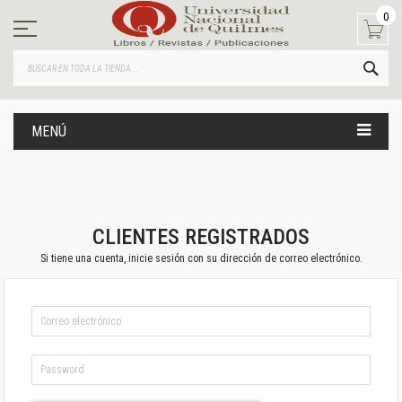
Ir
0
al
contenido
BUS
MENÚ
CLIENTES REGISTRADOS
Si tiene una cuenta, inicie sesión con su dirección de correo electrónico.