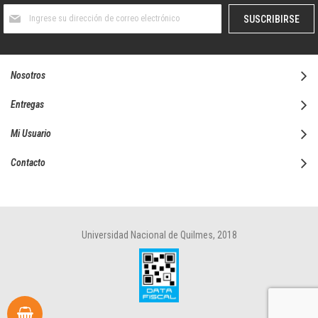
Suscríbase
SUSCRIBIRSE
al
boletín
informativo:
Nosotros
Entregas
Mi Usuario
Contacto
Universidad Nacional de Quilmes, 2018