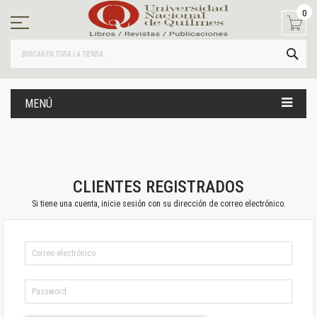
Ir
0
al
contenido
BUS
MENÚ
CLIENTES REGISTRADOS
Si tiene una cuenta, inicie sesión con su dirección de correo electrónico.