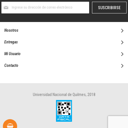
Suscríbase
SUSCRIBIRSE
al
boletín
informativo:
Nosotros
Entregas
Mi Usuario
Contacto
Universidad Nacional de Quilmes, 2018