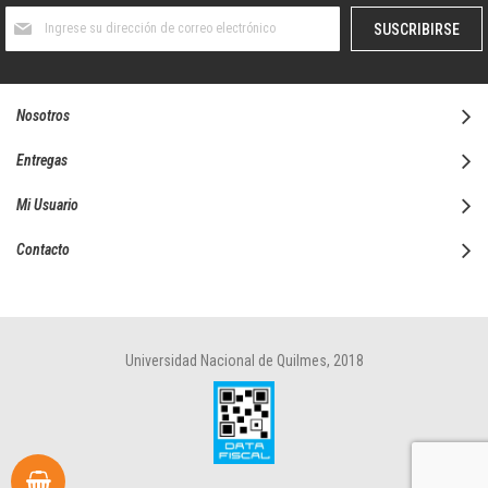
Suscríbase
SUSCRIBIRSE
al
boletín
informativo:
Nosotros
Entregas
Mi Usuario
Contacto
Universidad Nacional de Quilmes, 2018