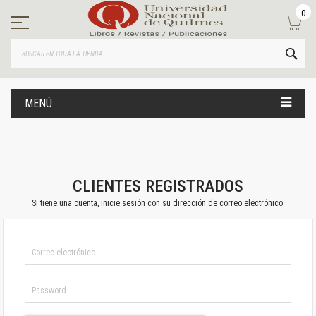
Ir
0
al
contenido
BUS
MENÚ
CLIENTES REGISTRADOS
Si tiene una cuenta, inicie sesión con su dirección de correo electrónico.