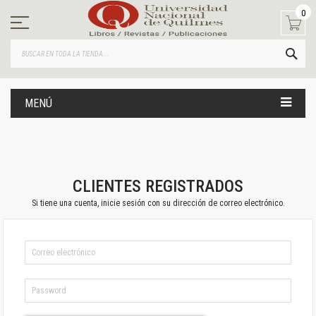
Ir
0
al
contenido
BUS
MENÚ
CLIENTES REGISTRADOS
Si tiene una cuenta, inicie sesión con su dirección de correo electrónico.