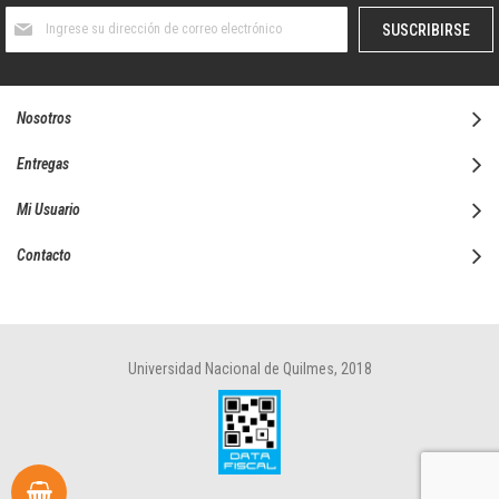
Suscríbase
SUSCRIBIRSE
al
boletín
informativo:
Nosotros
Entregas
Mi Usuario
Contacto
Universidad Nacional de Quilmes, 2018