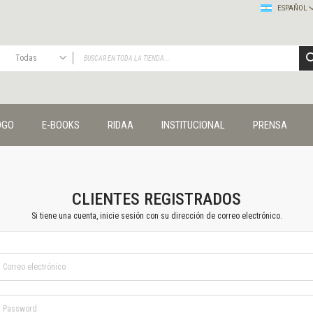
ESPAÑOL
Todas
TODAS
Publicaciones
OGO
E-BOOKS
RIDAA
INSTITUCIONAL
PRENSA
Editorial
Colecciones
Administración y economía
Coedición UNQ / Clacso
Coedición UNQ / UNC
CLIENTES REGISTRADOS
Comunicación y cultura
Si tiene una cuenta, inicie sesión con su dirección de correo electrónico.
Crímenes y violencias
Cuadernos universitarios
Derechos humanos
Ediciones especiales
Géneros