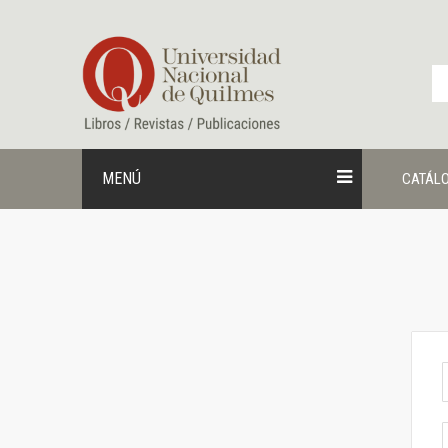
Ir
al
contenido
MENÚ
CATÁL