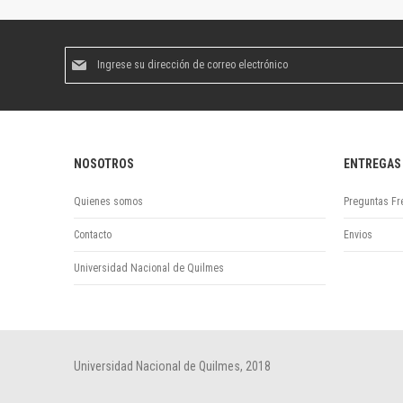
Suscríbase
al
boletín
informativo:
NOSOTROS
ENTREGAS
Quienes somos
Preguntas Fr
Contacto
Envios
Universidad Nacional de Quilmes
Universidad Nacional de Quilmes, 2018