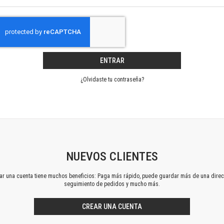
Horizontes en las artes
La ideología argentina y latinoamericana
Las ciudades y las ideas
Serie Nuevas aproximaciones
Serie Clásicos latinoamericanos
ENTRAR
Medios&redes
Música y ciencia
¿Olvidaste tu contraseña?
Serie Arte sonoro
Nuevos enfoques en ciencia y tecnología
Sociedad-tecnología-ciencia
Serie digital
Territorio y acumulación: conflictividades y alternativas
Textos y lecturas en ciencias sociales
NUEVOS CLIENTES
Serie Punto de encuentros
ear una cuenta tiene muchos beneficios: Paga más rápido, puede guardar más de una direc
Publicaciones periódicas
seguimiento de pedidos y mucho más.
Prismas
Redes
CREAR UNA CUENTA
Revista de Ciencias Sociales. Primera época