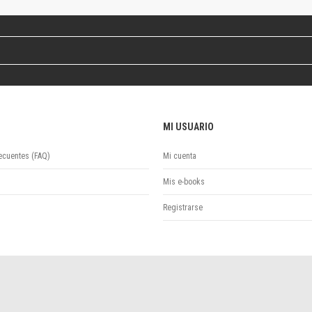
Revista de Ciencias Sociales. Segunda época
Fondo editorial
Biomedicina
Coediciones
Jornadas académicas
La ideología argentina
Libros de arte
MI USUARIO
Otros títulos
Textos para la enseñanza universitaria
ecuentes (FAQ)
Mi cuenta
Intersecciones
Convergencia. Entre memoria y sociedad
Mis e-books
Filosofía y ciencia
Registrarse
Política
Serie Clásica
Serie Contemporánea
Unidad de Publicaciones del Departamento de Ciencia y Tecnología
Colecciones
Universidad Virtual de Quilmes