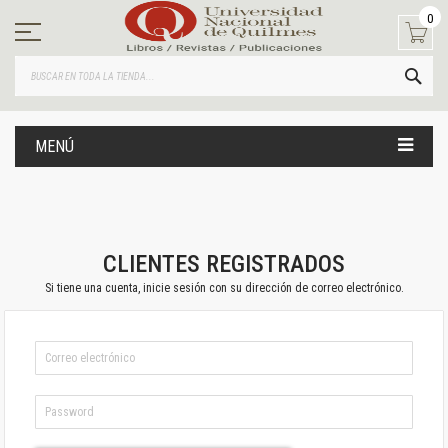
Ir
0
al
contenido
BUS
MENÚ
CLIENTES REGISTRADOS
Si tiene una cuenta, inicie sesión con su dirección de correo electrónico.