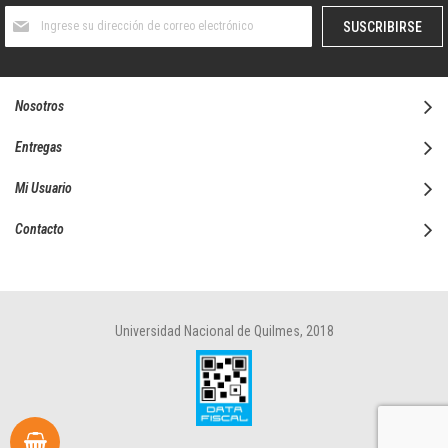
Suscríbase
SUSCRIBIRSE
al
boletín
informativo:
Nosotros
Entregas
Mi Usuario
Contacto
Universidad Nacional de Quilmes, 2018