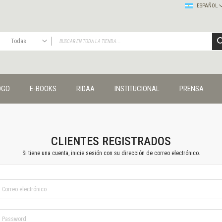
ESPAÑOL
Todas
TODAS
Publicaciones
OGO
E-BOOKS
RIDAA
INSTITUCIONAL
PRENSA
Editorial
Colecciones
Administración y economía
Coedición UNQ / Clacso
Coedición UNQ / UNC
CLIENTES REGISTRADOS
Comunicación y cultura
Si tiene una cuenta, inicie sesión con su dirección de correo electrónico.
Crímenes y violencias
Cuadernos universitarios
Derechos humanos
Ediciones especiales
Géneros