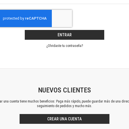
Horizontes en las artes
La ideología argentina y latinoamericana
Las ciudades y las ideas
Serie Nuevas aproximaciones
Serie Clásicos latinoamericanos
ENTRAR
Medios&redes
Música y ciencia
¿Olvidaste tu contraseña?
Serie Arte sonoro
Nuevos enfoques en ciencia y tecnología
Sociedad-tecnología-ciencia
Serie digital
Territorio y acumulación: conflictividades y alternativas
Textos y lecturas en ciencias sociales
NUEVOS CLIENTES
Serie Punto de encuentros
ear una cuenta tiene muchos beneficios: Paga más rápido, puede guardar más de una direc
Publicaciones periódicas
seguimiento de pedidos y mucho más.
Prismas
Redes
CREAR UNA CUENTA
Revista de Ciencias Sociales. Primera época