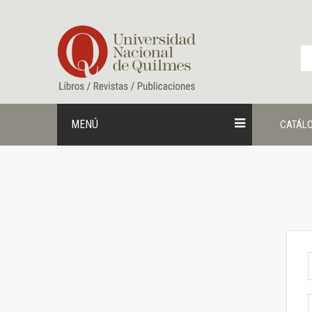
Ir
al
contenido
MENÚ
CATÁL