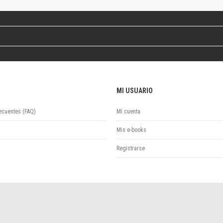
Revista de Ciencias Sociales. Segunda época
Fondo editorial
Biomedicina
Coediciones
Jornadas académicas
La ideología argentina
Libros de arte
MI USUARIO
Otros títulos
Textos para la enseñanza universitaria
ecuentes (FAQ)
Mi cuenta
Intersecciones
Convergencia. Entre memoria y sociedad
Mis e-books
Filosofía y ciencia
Registrarse
Política
Serie Clásica
Serie Contemporánea
Unidad de Publicaciones del Departamento de Ciencia y Tecnología
Colecciones
Universidad Virtual de Quilmes