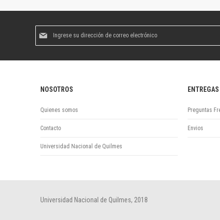
Suscríbase
al
boletín
informativo:
NOSOTROS
ENTREGAS
Quienes somos
Preguntas Fr
Contacto
Envios
Universidad Nacional de Quilmes
Universidad Nacional de Quilmes, 2018