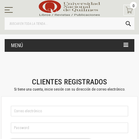
Ir
0
al
contenido
BUS
MENÚ
CLIENTES REGISTRADOS
Si tiene una cuenta, inicie sesión con su dirección de correo electrónico.