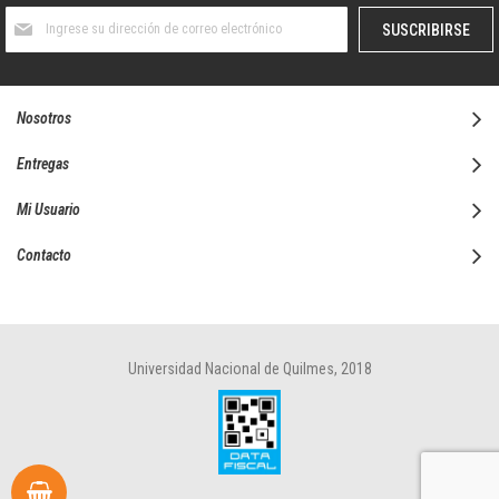
Suscríbase
SUSCRIBIRSE
al
boletín
informativo:
Nosotros
Entregas
Mi Usuario
Contacto
Universidad Nacional de Quilmes, 2018