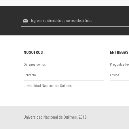
Suscríbase
al
boletín
informativo:
NOSOTROS
ENTREGAS
Quienes somos
Preguntas Fr
Contacto
Envios
Universidad Nacional de Quilmes
Universidad Nacional de Quilmes, 2018