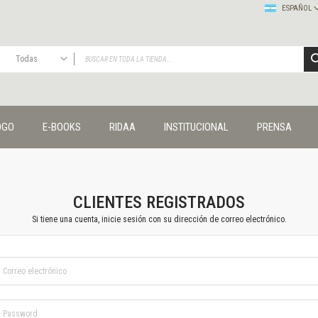
ESPAÑOL
Todas
TODAS
Publicaciones
OGO
E-BOOKS
RIDAA
INSTITUCIONAL
PRENSA
Editorial
Colecciones
Administración y economía
Coedición UNQ / Clacso
Coedición UNQ / UNC
CLIENTES REGISTRADOS
Comunicación y cultura
Si tiene una cuenta, inicie sesión con su dirección de correo electrónico.
Crímenes y violencias
Cuadernos universitarios
Derechos humanos
Ediciones especiales
Géneros