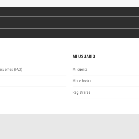
Revista de Ciencias Sociales. Segunda época
Fondo editorial
Biomedicina
Coediciones
Jornadas académicas
La ideología argentina
Libros de arte
MI USUARIO
Otros títulos
Textos para la enseñanza universitaria
ecuentes (FAQ)
Mi cuenta
Intersecciones
Convergencia. Entre memoria y sociedad
Mis e-books
Filosofía y ciencia
Registrarse
Política
Serie Clásica
Serie Contemporánea
Unidad de Publicaciones del Departamento de Ciencia y Tecnología
Colecciones
Universidad Virtual de Quilmes