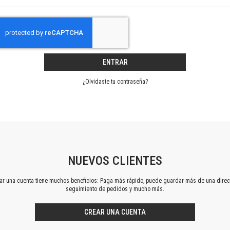
Horizontes en las artes
La ideología argentina y latinoamericana
Las ciudades y las ideas
Serie Nuevas aproximaciones
Serie Clásicos latinoamericanos
ENTRAR
Medios&redes
Música y ciencia
¿Olvidaste tu contraseña?
Serie Arte sonoro
Nuevos enfoques en ciencia y tecnología
Sociedad-tecnología-ciencia
Serie digital
Territorio y acumulación: conflictividades y alternativas
Textos y lecturas en ciencias sociales
NUEVOS CLIENTES
Serie Punto de encuentros
ear una cuenta tiene muchos beneficios: Paga más rápido, puede guardar más de una direc
Publicaciones periódicas
seguimiento de pedidos y mucho más.
Prismas
Redes
CREAR UNA CUENTA
Revista de Ciencias Sociales. Primera época