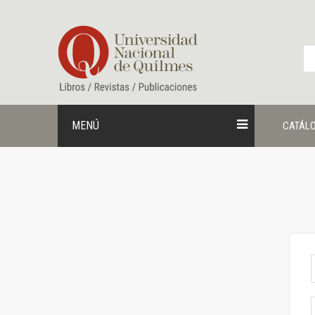
Ir
al
contenido
MENÚ
CATÁL