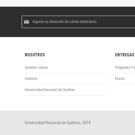
Suscríbase
al
boletín
informativo:
NOSOTROS
ENTREGAS
Quienes somos
Preguntas Fr
Contacto
Envios
Universidad Nacional de Quilmes
Universidad Nacional de Quilmes, 2018