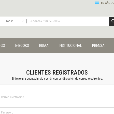
ESPAÑOL
Todas
TODAS
Publicaciones
OGO
E-BOOKS
RIDAA
INSTITUCIONAL
PRENSA
Editorial
Colecciones
Administración y economía
Coedición UNQ / Clacso
Coedición UNQ / UNC
CLIENTES REGISTRADOS
Comunicación y cultura
Si tiene una cuenta, inicie sesión con su dirección de correo electrónico.
Crímenes y violencias
Cuadernos universitarios
Derechos humanos
Ediciones especiales
Géneros