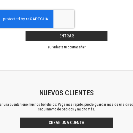
Horizontes en las artes
La ideología argentina y latinoamericana
Las ciudades y las ideas
Serie Nuevas aproximaciones
Serie Clásicos latinoamericanos
ENTRAR
Medios&redes
Música y ciencia
¿Olvidaste tu contraseña?
Serie Arte sonoro
Nuevos enfoques en ciencia y tecnología
Sociedad-tecnología-ciencia
Serie digital
Territorio y acumulación: conflictividades y alternativas
Textos y lecturas en ciencias sociales
NUEVOS CLIENTES
Serie Punto de encuentros
ear una cuenta tiene muchos beneficios: Paga más rápido, puede guardar más de una direc
Publicaciones periódicas
seguimiento de pedidos y mucho más.
Prismas
Redes
CREAR UNA CUENTA
Revista de Ciencias Sociales. Primera época