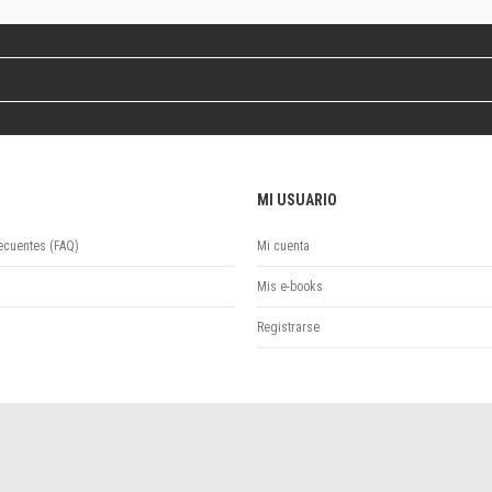
Revista de Ciencias Sociales. Segunda época
Fondo editorial
Biomedicina
Coediciones
Jornadas académicas
La ideología argentina
Libros de arte
MI USUARIO
Otros títulos
Textos para la enseñanza universitaria
ecuentes (FAQ)
Mi cuenta
Intersecciones
Convergencia. Entre memoria y sociedad
Mis e-books
Filosofía y ciencia
Registrarse
Política
Serie Clásica
Serie Contemporánea
Unidad de Publicaciones del Departamento de Ciencia y Tecnología
Colecciones
Universidad Virtual de Quilmes