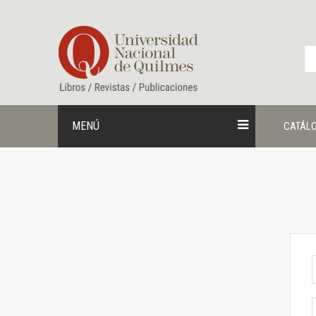
Ir
al
contenido
MENÚ
CATÁL