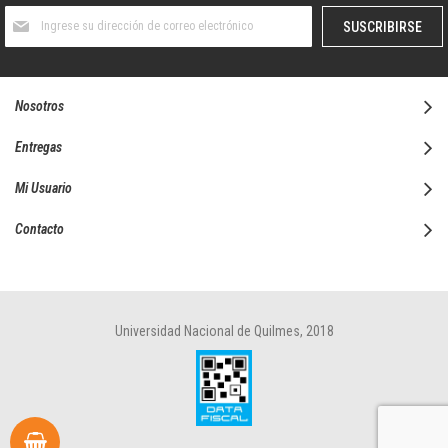
Suscríbase
SUSCRIBIRSE
al
boletín
informativo:
Nosotros
Entregas
Mi Usuario
Contacto
Universidad Nacional de Quilmes, 2018