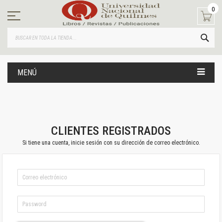
Ir
0
al
contenido
BUS
MENÚ
CLIENTES REGISTRADOS
Si tiene una cuenta, inicie sesión con su dirección de correo electrónico.