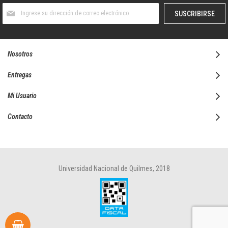
Suscríbase
SUSCRIBIRSE
al
boletín
informativo:
Nosotros
Entregas
Mi Usuario
Contacto
Universidad Nacional de Quilmes, 2018