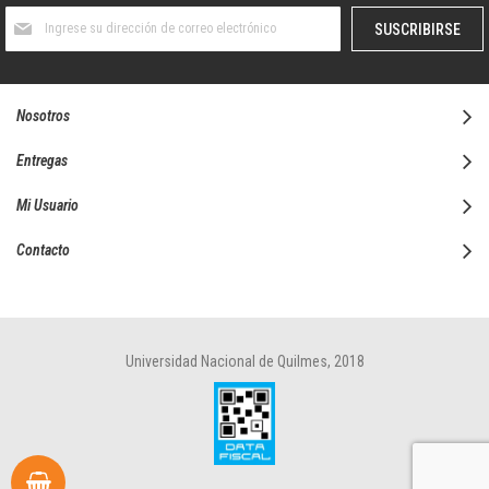
Suscríbase
SUSCRIBIRSE
al
boletín
informativo:
Nosotros
Entregas
Mi Usuario
Contacto
Universidad Nacional de Quilmes, 2018