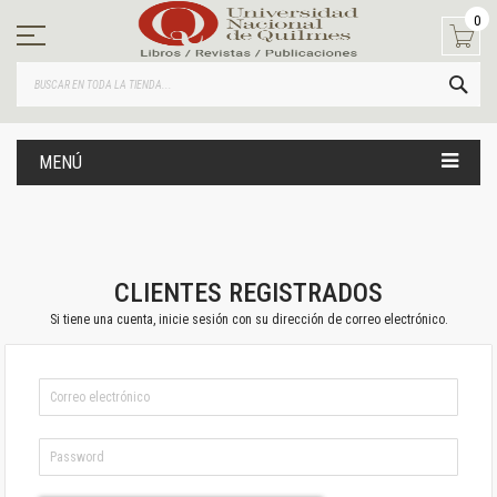
Ir
0
al
contenido
BUS
MENÚ
CLIENTES REGISTRADOS
Si tiene una cuenta, inicie sesión con su dirección de correo electrónico.