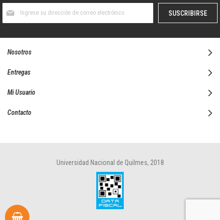
Suscríbase
SUSCRIBIRSE
al
boletín
informativo:
Nosotros
Entregas
Mi Usuario
Contacto
Universidad Nacional de Quilmes, 2018