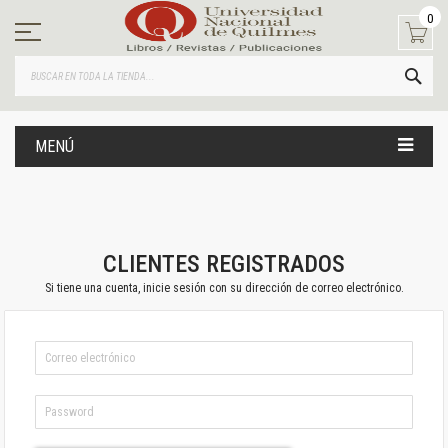
Ir
0
al
contenido
BUS
MENÚ
CLIENTES REGISTRADOS
Si tiene una cuenta, inicie sesión con su dirección de correo electrónico.