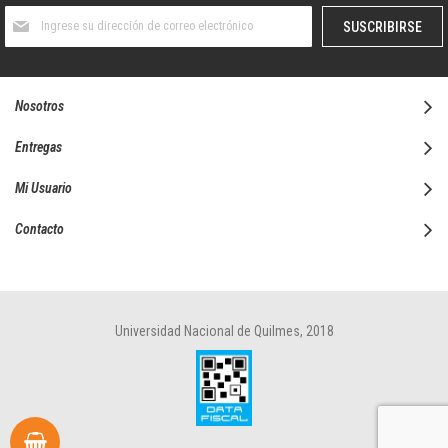
Suscríbase
SUSCRIBIRSE
al
boletín
informativo:
Nosotros
Entregas
Mi Usuario
Contacto
Universidad Nacional de Quilmes, 2018