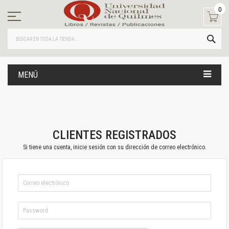
Ir
0
al
contenido
BUS
MENÚ
CLIENTES REGISTRADOS
Si tiene una cuenta, inicie sesión con su dirección de correo electrónico.