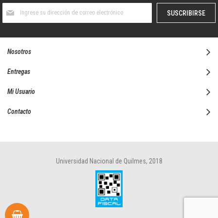
Suscríbase
SUSCRIBIRSE
al
boletín
informativo:
Nosotros
Entregas
Mi Usuario
Contacto
Universidad Nacional de Quilmes, 2018