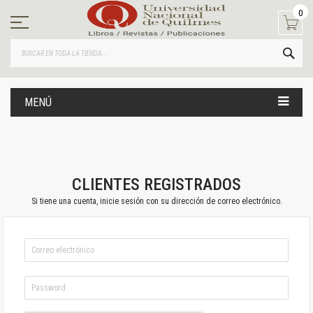
Ir
0
al
contenido
BUS
MENÚ
CLIENTES REGISTRADOS
Si tiene una cuenta, inicie sesión con su dirección de correo electrónico.