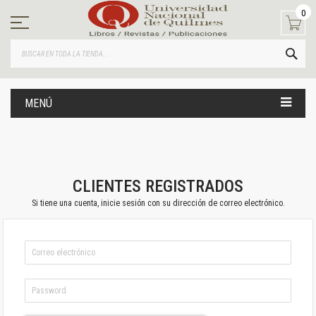
Ir
0
al
contenido
BUS
MENÚ
CLIENTES REGISTRADOS
Si tiene una cuenta, inicie sesión con su dirección de correo electrónico.