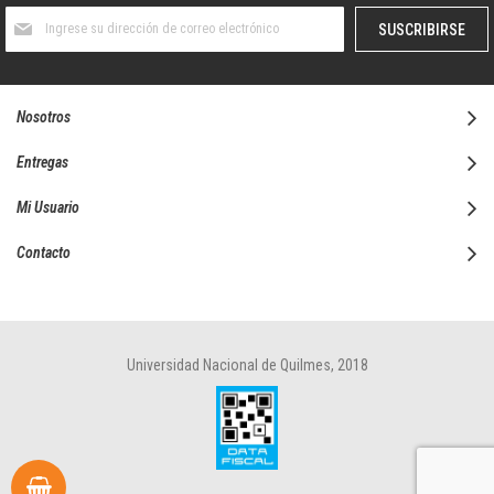
Suscríbase
SUSCRIBIRSE
al
boletín
informativo:
Nosotros
Entregas
Mi Usuario
Contacto
Universidad Nacional de Quilmes, 2018