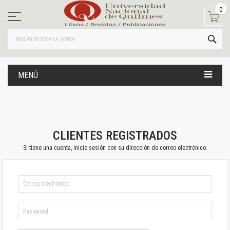
Ir
0
al
contenido
BUS
MENÚ
CLIENTES REGISTRADOS
Si tiene una cuenta, inicie sesión con su dirección de correo electrónico.