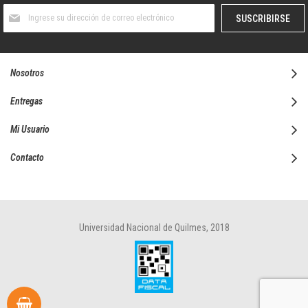
Suscríbase
SUSCRIBIRSE
al
boletín
informativo:
Nosotros
Entregas
Mi Usuario
Contacto
Universidad Nacional de Quilmes, 2018