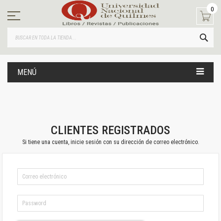
Ir
0
al
contenido
BUS
MENÚ
CLIENTES REGISTRADOS
Si tiene una cuenta, inicie sesión con su dirección de correo electrónico.