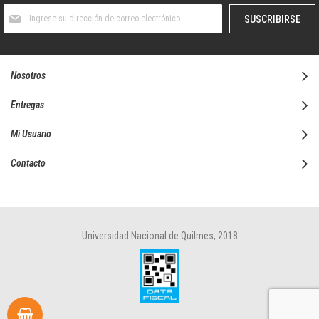
Suscríbase
SUSCRIBIRSE
al
boletín
informativo:
Nosotros
Entregas
Mi Usuario
Contacto
Universidad Nacional de Quilmes, 2018