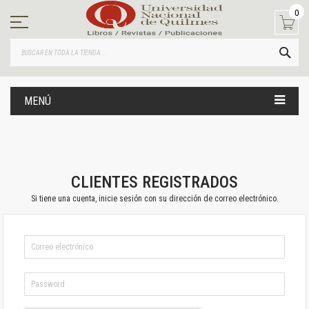
Ir
0
al
contenido
BUS
MENÚ
CLIENTES REGISTRADOS
Si tiene una cuenta, inicie sesión con su dirección de correo electrónico.