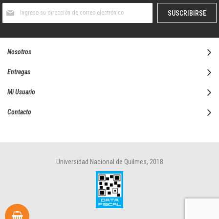
Suscríbase
SUSCRIBIRSE
al
boletín
informativo:
Nosotros
Entregas
Mi Usuario
Contacto
Universidad Nacional de Quilmes, 2018