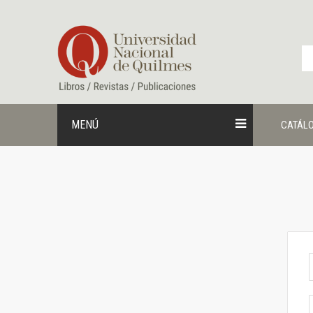
Ir
al
contenido
MENÚ
CATÁL