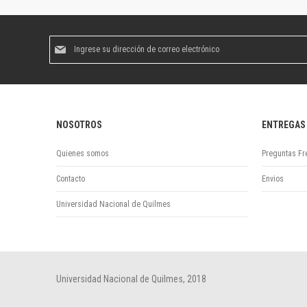
Suscríbase
al
boletín
informativo:
NOSOTROS
ENTREGAS
Quienes somos
Preguntas Fr
Contacto
Envios
Universidad Nacional de Quilmes
Universidad Nacional de Quilmes, 2018