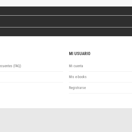
Revista de Ciencias Sociales. Segunda época
Fondo editorial
Biomedicina
Coediciones
Jornadas académicas
La ideología argentina
Libros de arte
MI USUARIO
Otros títulos
Textos para la enseñanza universitaria
ecuentes (FAQ)
Mi cuenta
Intersecciones
Convergencia. Entre memoria y sociedad
Mis e-books
Filosofía y ciencia
Registrarse
Política
Serie Clásica
Serie Contemporánea
Unidad de Publicaciones del Departamento de Ciencia y Tecnología
Colecciones
Universidad Virtual de Quilmes