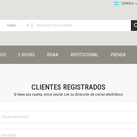
ESPAÑOL
Todas
TODAS
Publicaciones
OGO
E-BOOKS
RIDAA
INSTITUCIONAL
PRENSA
Editorial
Colecciones
Administración y economía
Coedición UNQ / Clacso
Coedición UNQ / UNC
CLIENTES REGISTRADOS
Comunicación y cultura
Si tiene una cuenta, inicie sesión con su dirección de correo electrónico.
Crímenes y violencias
Cuadernos universitarios
Derechos humanos
Ediciones especiales
Géneros