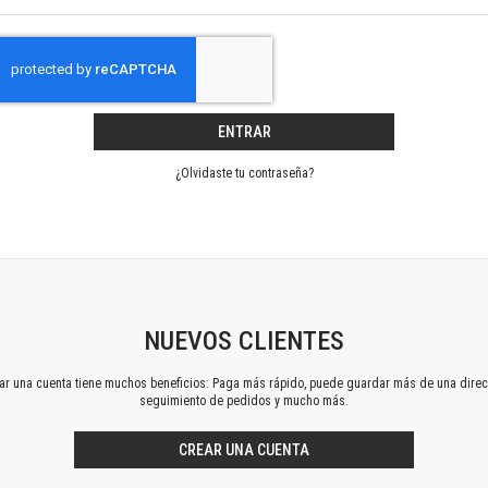
Horizontes en las artes
La ideología argentina y latinoamericana
Las ciudades y las ideas
Serie Nuevas aproximaciones
Serie Clásicos latinoamericanos
ENTRAR
Medios&redes
Música y ciencia
¿Olvidaste tu contraseña?
Serie Arte sonoro
Nuevos enfoques en ciencia y tecnología
Sociedad-tecnología-ciencia
Serie digital
Territorio y acumulación: conflictividades y alternativas
Textos y lecturas en ciencias sociales
NUEVOS CLIENTES
Serie Punto de encuentros
ear una cuenta tiene muchos beneficios: Paga más rápido, puede guardar más de una direc
Publicaciones periódicas
seguimiento de pedidos y mucho más.
Prismas
Redes
CREAR UNA CUENTA
Revista de Ciencias Sociales. Primera época