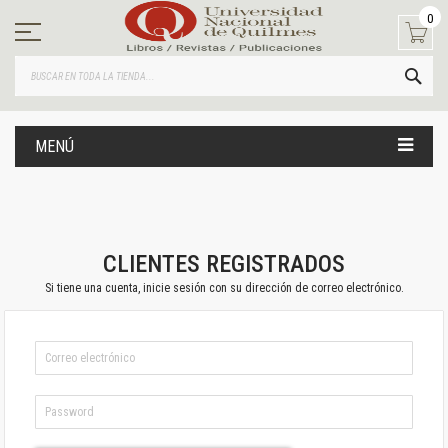
Ir
0
al
contenido
BUS
MENÚ
CLIENTES REGISTRADOS
Si tiene una cuenta, inicie sesión con su dirección de correo electrónico.