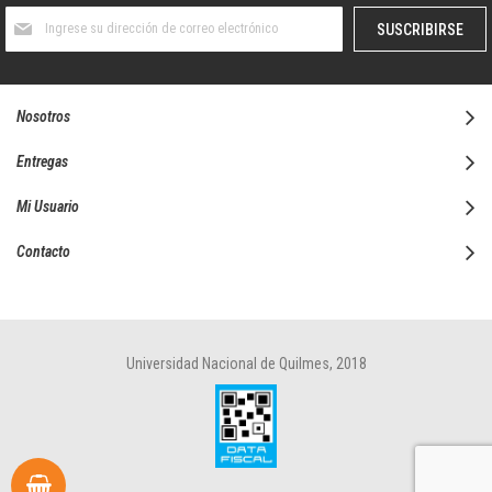
Suscríbase
SUSCRIBIRSE
al
boletín
informativo:
Nosotros
Entregas
Mi Usuario
Contacto
Universidad Nacional de Quilmes, 2018