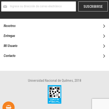
Suscríbase
SUSCRIBIRSE
al
boletín
informativo:
Nosotros
Entregas
Mi Usuario
Contacto
Universidad Nacional de Quilmes, 2018