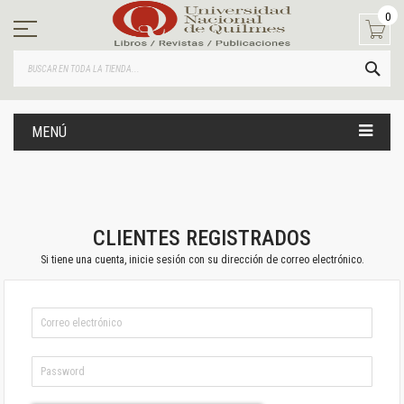
Ir
0
al
contenido
BUS
MENÚ
CLIENTES REGISTRADOS
Si tiene una cuenta, inicie sesión con su dirección de correo electrónico.