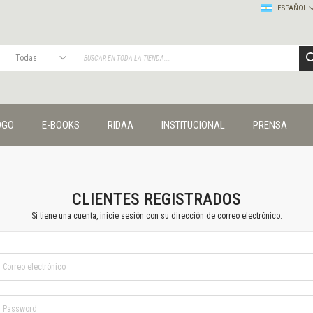
ESPAÑOL
Todas
TODAS
Publicaciones
OGO
E-BOOKS
RIDAA
INSTITUCIONAL
PRENSA
Editorial
Colecciones
Administración y economía
Coedición UNQ / Clacso
Coedición UNQ / UNC
CLIENTES REGISTRADOS
Comunicación y cultura
Si tiene una cuenta, inicie sesión con su dirección de correo electrónico.
Crímenes y violencias
Cuadernos universitarios
Derechos humanos
Ediciones especiales
Géneros