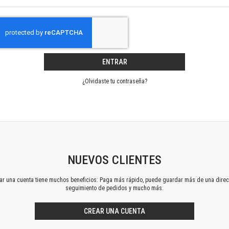
Horizontes en las artes
La ideología argentina y latinoamericana
Las ciudades y las ideas
Serie Nuevas aproximaciones
Serie Clásicos latinoamericanos
ENTRAR
Medios&redes
Música y ciencia
¿Olvidaste tu contraseña?
Serie Arte sonoro
Nuevos enfoques en ciencia y tecnología
Sociedad-tecnología-ciencia
Serie digital
Territorio y acumulación: conflictividades y alternativas
Textos y lecturas en ciencias sociales
NUEVOS CLIENTES
Serie Punto de encuentros
ear una cuenta tiene muchos beneficios: Paga más rápido, puede guardar más de una direc
Publicaciones periódicas
seguimiento de pedidos y mucho más.
Prismas
Redes
CREAR UNA CUENTA
Revista de Ciencias Sociales. Primera época