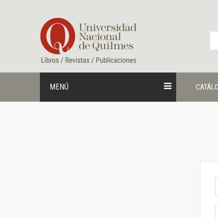
Ir
al
contenido
MENÚ
CATÁL