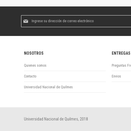
Suscríbase
al
boletín
informativo:
NOSOTROS
ENTREGAS
Quienes somos
Preguntas Fr
Contacto
Envios
Universidad Nacional de Quilmes
Universidad Nacional de Quilmes, 2018