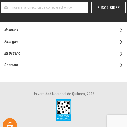
Suscríbase
SUSCRIBIRSE
al
boletín
informativo:
Nosotros
Entregas
Mi Usuario
Contacto
Universidad Nacional de Quilmes, 2018