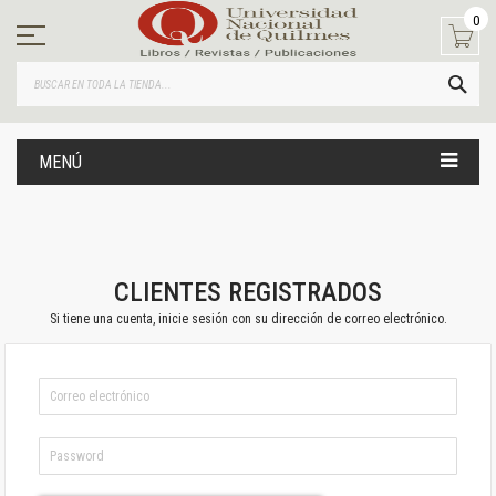
Ir
0
al
contenido
BUS
MENÚ
CLIENTES REGISTRADOS
Si tiene una cuenta, inicie sesión con su dirección de correo electrónico.