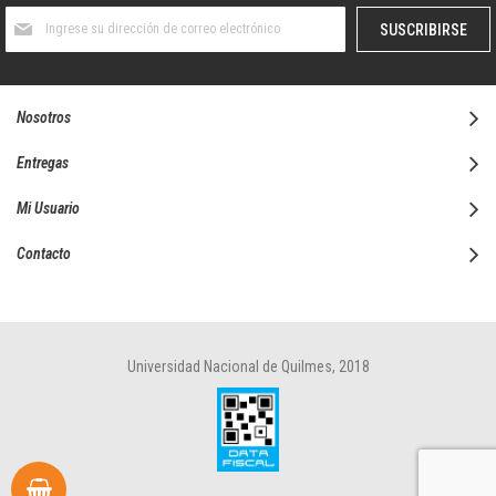
Suscríbase
SUSCRIBIRSE
al
boletín
informativo:
Nosotros
Entregas
Mi Usuario
Contacto
Universidad Nacional de Quilmes, 2018