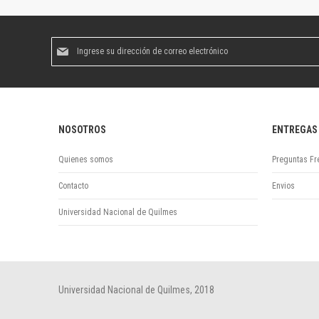
Suscríbase
al
boletín
informativo:
NOSOTROS
ENTREGAS
Quienes somos
Preguntas Fr
Contacto
Envios
Universidad Nacional de Quilmes
Universidad Nacional de Quilmes, 2018