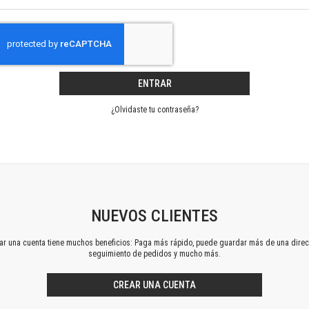
Horizontes en las artes
La ideología argentina y latinoamericana
Las ciudades y las ideas
Serie Nuevas aproximaciones
Serie Clásicos latinoamericanos
ENTRAR
Medios&redes
Música y ciencia
¿Olvidaste tu contraseña?
Serie Arte sonoro
Nuevos enfoques en ciencia y tecnología
Sociedad-tecnología-ciencia
Serie digital
Territorio y acumulación: conflictividades y alternativas
Textos y lecturas en ciencias sociales
NUEVOS CLIENTES
Serie Punto de encuentros
ear una cuenta tiene muchos beneficios: Paga más rápido, puede guardar más de una direc
Publicaciones periódicas
seguimiento de pedidos y mucho más.
Prismas
Redes
CREAR UNA CUENTA
Revista de Ciencias Sociales. Primera época