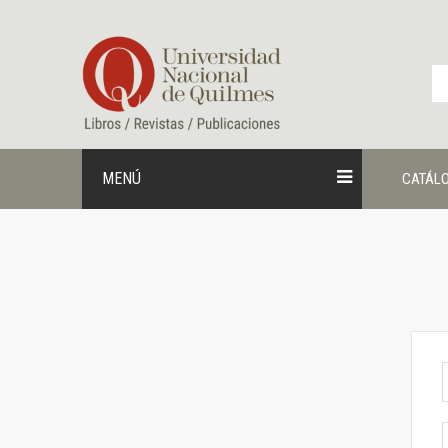
Ir
al
contenido
MENÚ
CATÁL