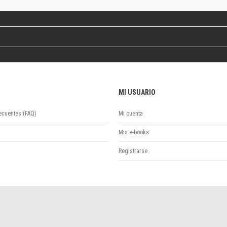
Revista de Ciencias Sociales. Segunda época
Fondo editorial
Biomedicina
Coediciones
Jornadas académicas
La ideología argentina
Libros de arte
MI USUARIO
Otros títulos
Textos para la enseñanza universitaria
ecuentes (FAQ)
Mi cuenta
Intersecciones
Convergencia. Entre memoria y sociedad
Mis e-books
Filosofía y ciencia
Registrarse
Política
Serie Clásica
Serie Contemporánea
Unidad de Publicaciones del Departamento de Ciencia y Tecnología
Colecciones
Universidad Virtual de Quilmes