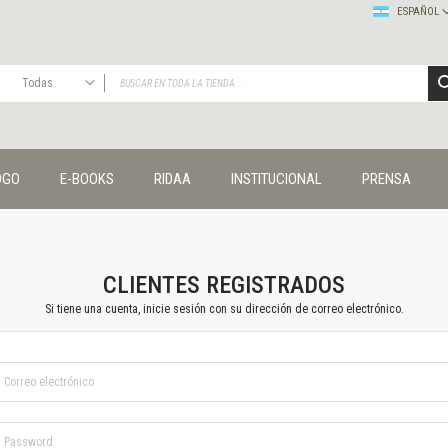
ESPAÑOL
Todas
TODAS
Publicaciones
OGO
E-BOOKS
RIDAA
INSTITUCIONAL
PRENSA
Editorial
Colecciones
Administración y economía
Coedición UNQ / Clacso
Coedición UNQ / UNC
CLIENTES REGISTRADOS
Comunicación y cultura
Si tiene una cuenta, inicie sesión con su dirección de correo electrónico.
Crímenes y violencias
Cuadernos universitarios
Derechos humanos
Ediciones especiales
Géneros