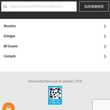
Suscríbase
SUSCRIBIRSE
al
boletín
informativo:
Nosotros
Entregas
Mi Usuario
Contacto
Universidad Nacional de Quilmes, 2018