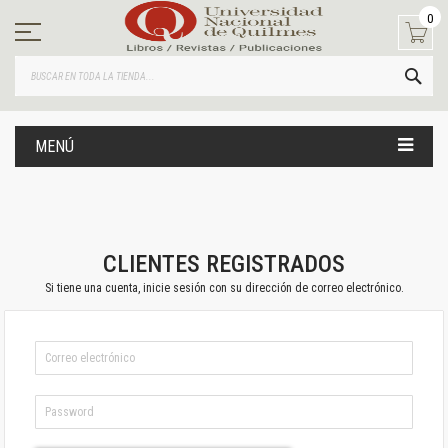
Ir
0
al
contenido
BUS
MENÚ
CLIENTES REGISTRADOS
Si tiene una cuenta, inicie sesión con su dirección de correo electrónico.